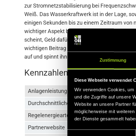
zur Stromnetzstabilisierung bei Frequenzschwa
Weiß. Das Wasserkraftwerk ist in der Lage, so
einigen Sekunden bis zu einem Zeitraum von m
wichtiger Aspekt bei der Vermarktung über Next 
scheint, Geld dafür zu bekommen, seine Anlage
wichtigen Beitrag zur Stabilisierung des öster
auf und spinnt ihn ins 21. Jahrhundert fort: M
Zustimmung
Kennzahlen
Diese Webseite verwendet 
Wir verwenden Cookies, um I
Anlagenleistung
1.10
und die Zugriffe auf unsere 
Durchschnittliche Fallhöhe
8,7 
Website an unsere Partner fü
möglicherweise mit weiteren
Regelenergiearten
SRL
der Dienste gesammelt habe
Partnerwebsite
Mehr
E