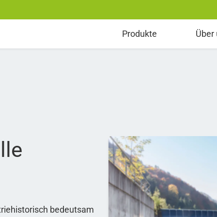
erenzen entdecken
Produkte
Über
lle
striehistorisch bedeutsam