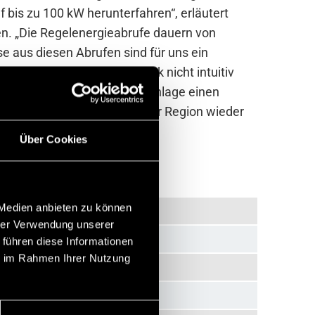
 bis zu 100 kW herunterfahren“, erläutert
en. „Die Regelenergieabrufe dauern von
 aus diesen Abrufen sind für uns ein
 wenn es auf den ersten Blick nicht intuitiv
ise leistet die Wasserkraftanlage einen
striellen Revolution in dieser Region wieder
Über Cookies
 Medien anbieten zu können
hrer Verwendung unserer
 führen diese Informationen
ie im Rahmen Ihrer Nutzung
anlage Neubruck