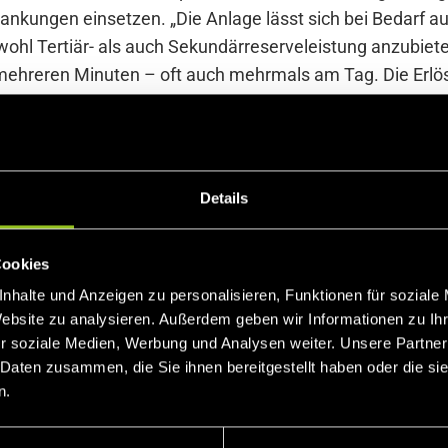
nkungen einsetzen. „Die Anlage lässt sich bei Bedarf auf
wohl Tertiär- als auch Sekundärreserveleistung anzubiet
ehreren Minuten – oft auch mehrmals am Tag. Die Erlöse
Kraftwerke. Das ist finanziell sehr lukrativ für uns, auch
 herunter zu fahren“, sagt Weiß. Doch auch auf diese We
reichischen Stromnetzes. So nimmt sie den Faden der indu
it der digitalen Revolution der dezentralen Energiewende.
Details
Cookies
nhalte und Anzeigen zu personalisieren, Funktionen für soziale
0 kW
Website zu analysieren. Außerdem geben wir Informationen zu I
Meter
r soziale Medien, Werbung und Analysen weiter. Unsere Partner
 Daten zusammen, die Sie ihnen bereitgestellt haben oder die s
 &MRL/TRL
n.
 über unseren Projektpartner die Ökowind Wasserkraft