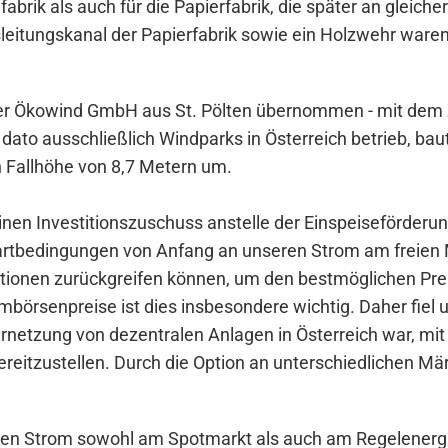
brik als auch für die Papierfabrik, die später an gleicher
usleitungskanal der Papierfabrik sowie ein Holzwehr war
er Ökowind GmbH aus St. Pölten übernommen - mit dem Z
 dato ausschließlich Windparks in Österreich betrieb, ba
n Fallhöhe von 8,7 Metern um.
inen Investitionszuschuss anstelle der Einspeiseförderung
artbedingungen von Anfang an unseren Strom am freien M
tionen zurückgreifen können, um den bestmöglichen Prei
börsenpreise ist dies insbesondere wichtig. Daher fiel 
ernetzung von dezentralen Anlagen in Österreich war, m
reitzustellen. Durch die Option an unterschiedlichen Mär
en Strom sowohl am Spotmarkt als auch am Regelenergie