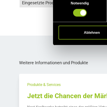
Eingesetzte Produkte
Dire
Notwendig
i
n
w
i
l
l
Ablehnen
i
g
u
n
g
Weitere Informationen und Produkte
s
a
u
s
Produkte & Services
w
Jetzt die Chancen der Mär
a
h
l