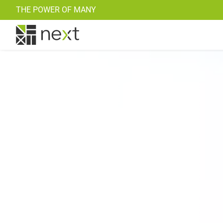
THE POWER OF MANY
BHKW und KWK
Alle Ref